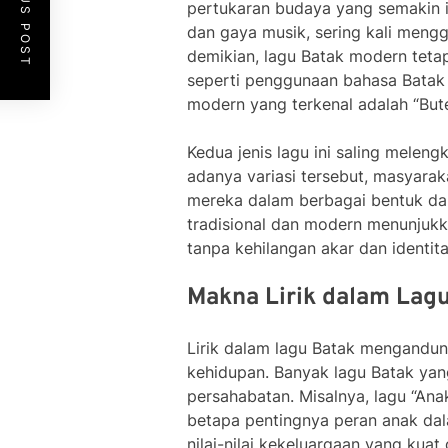
PREVIOUS POST
pertukaran budaya yang semakin int
dan gaya musik, sering kali meng
demikian, lagu Batak modern teta
seperti penggunaan bahasa Batak d
modern yang terkenal adalah “Bute
Kedua jenis lagu ini saling mele
adanya variasi tersebut, masyara
mereka dalam berbagai bentuk dan 
tradisional dan modern menunjuk
tanpa kehilangan akar dan identita
Makna Lirik dalam Lag
Lirik dalam lagu Batak mengandun
kehidupan. Banyak lagu Batak yang
persahabatan. Misalnya, lagu “A
betapa pentingnya peran anak da
nilai-nilai kekeluargaan yang kua