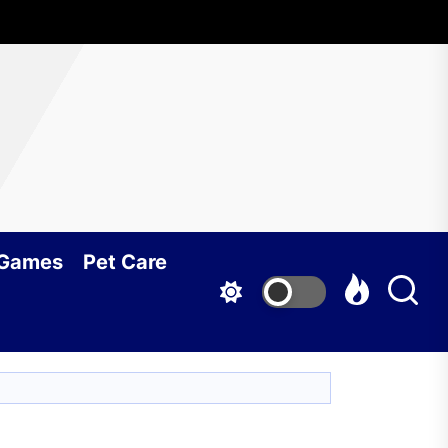
 Games
Pet Care