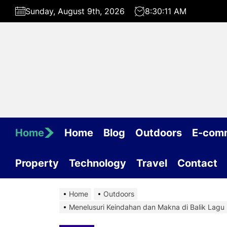
Skip
Sunday, August 9th, 2026
8:30:12 AM
to
the
content
Home
Home
Blog
Outdoors
E-com
Property
Technology
Travel
Contact
Home
Outdoors
Menelusuri Keindahan dan Makna di Balik Lagu