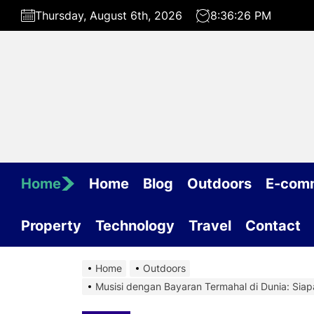
Skip
Thursday, August 6th, 2026
8:36:27 PM
to
the
content
Home
Home
Blog
Outdoors
E-com
Property
Technology
Travel
Contact
Home
Outdoors
Musisi dengan Bayaran Termahal di Dunia: Si