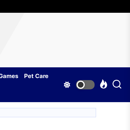
 Games
Pet Care