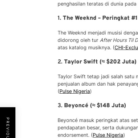
penghasilan teratas di dunia pad
1.
The Weeknd – Peringkat #1
The Weeknd menjadi musisi dengan
didorong oleh tur
After Hours Til 
atas katalog musiknya. (
CHI-Exclu
2.
Taylor Swift (≈ $202 Juta)
Taylor Swift tetap jadi salah satu 
penjualan album dan hak penayang
(
Pulse Nigeria
)
3.
Beyoncé (≈ $148 Juta)
Beyoncé masuk peringkat atas set
pendapatan besar, serta dukungan b
endorsement. (
Pulse Nigeria
)