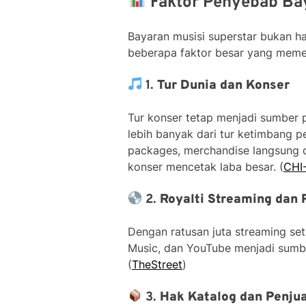
Faktor Penyebab Bay
Bayaran musisi superstar bukan ha
beberapa faktor besar yang meme
1.
Tur Dunia dan Konser
Tur konser tetap menjadi sumber p
lebih banyak dari tur ketimbang pen
packages, merchandise langsung di
konser mencetak laba besar. (
CHI-
2.
Royalti Streaming dan 
Dengan ratusan juta streaming seti
Music, dan YouTube menjadi sumbe
(
TheStreet
)
3.
Hak Katalog dan Penju