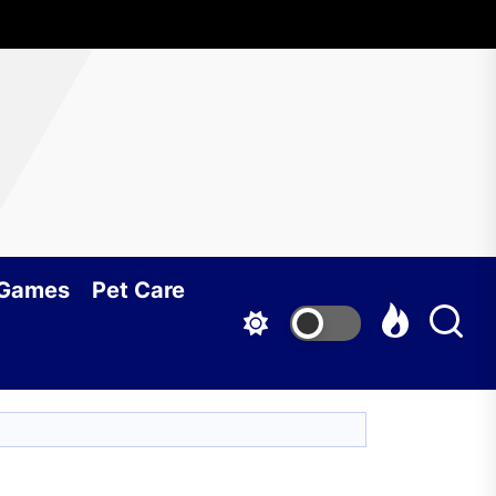
 Games
Pet Care