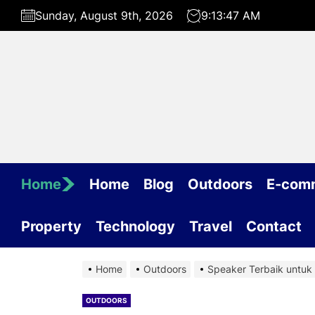
Skip
Sunday, August 9th, 2026
9:13:48 AM
to
the
content
Home
Home
Blog
Outdoors
E-com
Property
Technology
Travel
Contact
Home
Outdoors
Speaker Terbaik untu
OUTDOORS