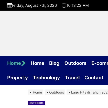
Skip
Friday, August 7th, 2026
10:13:22 AM
to
the
content
Home
Home
Blog
Outdoors
E-com
Property
Technology
Travel
Contact
Home
Outdoors
Lagu Hits di Tahun 20
OUTDOORS