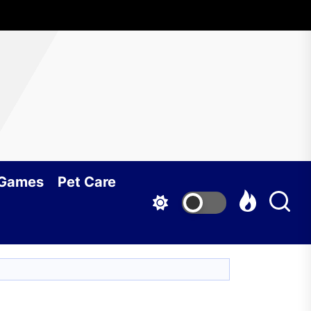
 Games
Pet Care