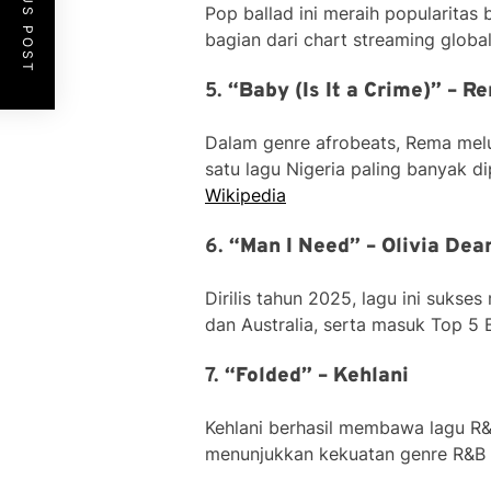
PREVIOUS POST
Pop ballad ini meraih popularitas
bagian dari chart streaming globa
5.
“Baby (Is It a Crime)” – R
Dalam genre afrobeats, Rema melun
satu lagu Nigeria paling banyak d
Wikipedia
6.
“Man I Need” – Olivia Dea
Dirilis tahun 2025, lagu ini suks
dan Australia, serta masuk Top 5 
7.
“Folded” – Kehlani
Kehlani berhasil membawa lagu R&B
menunjukkan kekuatan genre R&B d